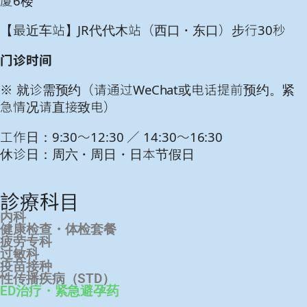
厦6楼
【最近车站】JR代代木站（西口・东口）步行30秒
门诊时间
※ 就诊需预约（请通过WeChat或电话提前预约。紧
急情况请直接致电）
工作日：9:30～12:30 ／ 14:30～16:30
休诊日：周六・周日・日本节假日
診療科目
内科
健康检查・体检套餐
疲劳专科
过敏科
疫苗接种
性传播疾病（STD）
ED治疗・紧急避孕药