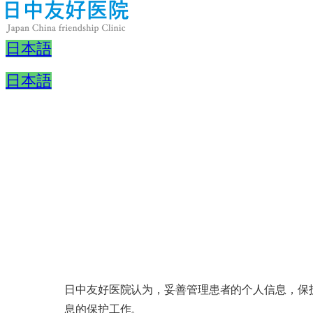
日本語
日本語
内
容
を
ス
キ
ッ
プ
日中友好医院认为，妥善管理患者的个人信息，保
息的保护工作。